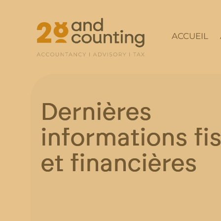
ACCUEIL
Dernières
informations fi
et financières