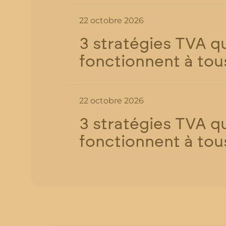
22 octobre 2026
3 stratégies TVA q
fonctionnent à tou
22 octobre 2026
3 stratégies TVA q
fonctionnent à tou