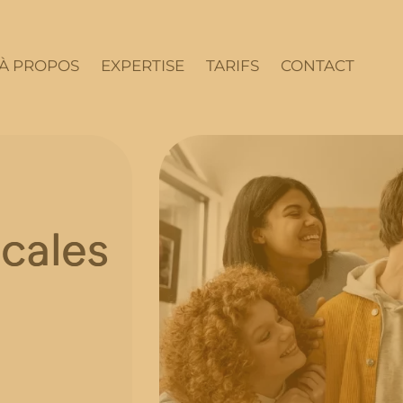
À PROPOS
EXPERTISE
TARIFS
CONTACT
scales