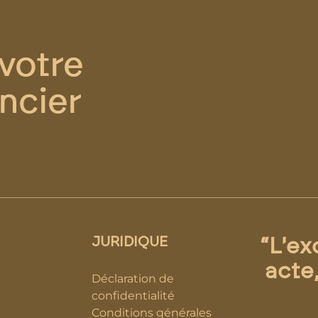
votre
ncier
“L'ex
JURIDIQUE
acte
Déclaration de
confidentialité
Conditions générales