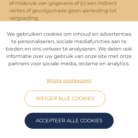
of misbruik van gegevens of (c) een indirect
verlies of gevolgschade geen aanleiding tot
vergoeding.
IX. – Plaats van uitvoering van de opdracht en
We gebruiken cookies om inhoud en advertenties
bewaring van de stukken
te personaliseren, sociale mediafuncties aan te
bieden en ons verkeer te analyseren. We delen ook
De stukken, boeken en documenten mogen
informatie over uw gebruik van onze site met onze
worden verplaatst. De beroepsbeoefenaar mag
partners voor sociale media, reclame en analytics.
ze bijhouden voor de tijd die nodig is om zijn
opdracht(en) uit te voeren. De cliënt heeft altijd
Wijzig voorkeuren
het recht om ze te raadplegen, ofwel persoonlijk
ofwel via (een) aangestelde(n) of
gevolmachtigde(n), die in het bezit zijn van een
WEIGER ALLE COOKIES
schriftelijke volmacht, op voorwaarde dat deze
stukken, boeken en documenten eigendom
zijn van de cliënt.
ACCEPTEER ALLE COOKIES
Het is de verantwoordelijkheid van de cliënt om