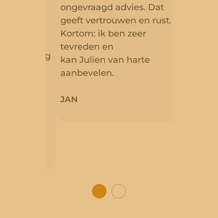
ag een
levere
ongevraagd advies. Dat
rde op.
echte 
geeft vertrouwen en rust.
Dankzij
Kortom: ik ben zeer
it en
profess
tevreden en
 ik vandaag
toewij
kan Julien van harte
een
geniet
aanbevelen.
er en een
zorgel
rtner die
betrou
JAN
rbehoud
ik zon
aanbev
PHILIP