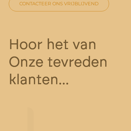
CONTACTEER ONS VRIJBLIJVEND
Hoor het van
Onze tevreden
klanten...
kundige
Van b
deren was
partne
he
een st