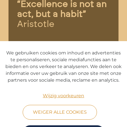
“Excellence is not an
act, but a habit”
Aristotle
We gebruiken cookies om inhoud en advertenties
te personaliseren, sociale mediafuncties aan te
28 And Counting
bieden en ons verkeer te analyseren. We delen ook
informatie over uw gebruik van onze site met onze
Branding & design by HappyBrands
partners voor sociale media, reclame en analytics.
BE0757.909.005. | ITAA 11.342.835
Wijzig voorkeuren
WEIGER ALLE COOKIES