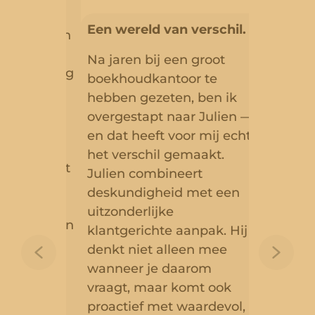
de
besliss
Een wereld van verschil.
met Julien
samenw
oef
is een 
Na jaren bij een groot
 begeleiding
geblek
boekhoudkantoor te
er dan de
gaat v
hebben gezeten, ben ik
ten: Julien
klassie
overgestapt naar Julien —
ijke visie,
biedt e
en dat heeft voor mij echt
vies en een
persoo
het verschil gemaakt.
pak die het
proact
Julien combineert
 Zijn
verschi
deskundigheid met een
d, zijn
beschik
uitzonderlijke
uitdagingen
begrip
klantgerichte aanpak. Hij
rnemers
waarm
denkt niet alleen mee
ronteerd
worden
wanneer je daarom
gen om te
en zij
vraagt, maar komt ook
 behoeften
antici
proactief met waardevol,